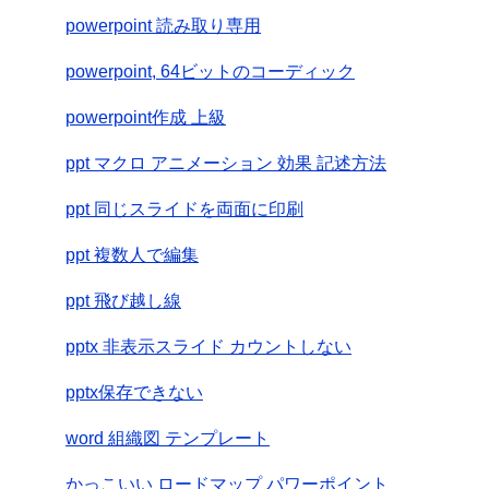
powerpoint 読み取り専用
powerpoint, 64ビットのコーディック
powerpoint作成 上級
ppt マクロ アニメーション 効果 記述方法
ppt 同じスライドを両面に印刷
ppt 複数人で編集
ppt 飛び越し線
pptx 非表示スライド カウントしない
pptx保存できない
word 組織図 テンプレート
かっこいい ロードマップ パワーポイント