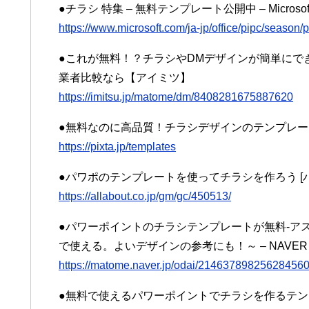
●チラシ 特集 – 無料テンプレート公開中 – Microsoft Of
https://www.microsoft.com/ja-jp/office/pipc/season/p
●これが無料！？チラシやDMデザインが簡単にでき
業者比較なら【アイミツ】
https://imitsu.jp/matome/dm/8408281675887620
●無料なのに高品質！チラシデザインのテンプレートな
https://pixta.jp/templates
●パワポのテンプレートを使ってチラシを作ろう [パワーポイン
https://allabout.co.jp/gm/gc/450513/
●パワーポイントのチラシテンプレートが無料-アス
で使える。よいデザインの参考にも！～ – NAVER
https://matome.naver.jp/odai/2146378982562845
●無料で使えるパワーポイントでチラシを作るテンプ