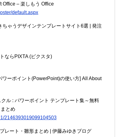
fice – 楽しもう Office
oster/default.aspx
ちゃうデザインテンプレートサイト6選 | 発注
らPIXTA (ピクスタ)
ト(PowerPoint)の使い方] All About
クル : パワーポイント テンプレート集～無料
 まとめ
601/2146393019099104503
レート・雛形まとめ | 伊藤みゆきブログ