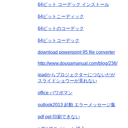
64ビット コーデック インストール
64ビットこーディック
64ビットのコーデック
64ビットコーデック
download powerpoint 95 file converter
http://www.dougamanual.com/blog/236/
ipadからプロジェクターにつないだが
スライドショウーが見れない
office パワポマン
outlook2013 起動 エラーメッセージ集
pdf ppt 印刷できない