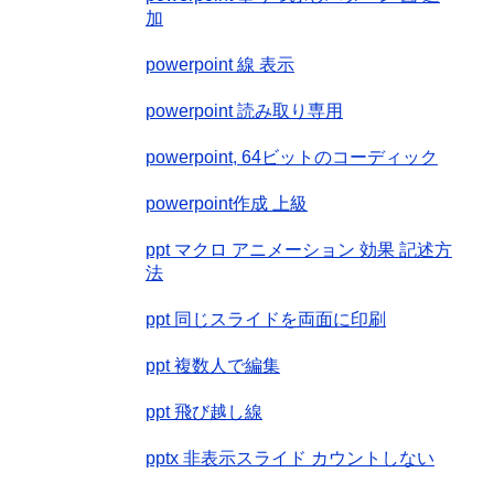
加
powerpoint 線 表示
powerpoint 読み取り専用
powerpoint, 64ビットのコーディック
powerpoint作成 上級
ppt マクロ アニメーション 効果 記述方
法
ppt 同じスライドを両面に印刷
ppt 複数人で編集
ppt 飛び越し線
pptx 非表示スライド カウントしない