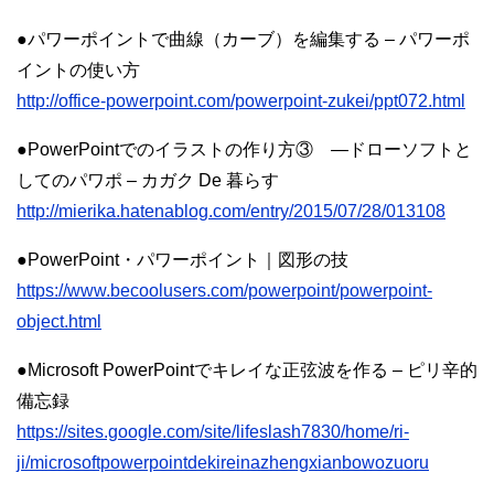
●パワーポイントで曲線（カーブ）を編集する – パワーポ
イントの使い方
http://office-powerpoint.com/powerpoint-zukei/ppt072.html
●PowerPointでのイラストの作り方③ ―ドローソフトと
してのパワポ – カガク De 暮らす
http://mierika.hatenablog.com/entry/2015/07/28/013108
●PowerPoint・パワーポイント｜図形の技
https://www.becoolusers.com/powerpoint/powerpoint-
object.html
●Microsoft PowerPointでキレイな正弦波を作る – ピリ辛的
備忘録
https://sites.google.com/site/lifeslash7830/home/ri-
ji/microsoftpowerpointdekireinazhengxianbowozuoru