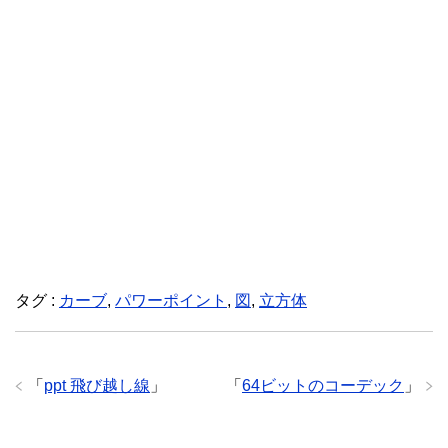
タグ :
カーブ
,
パワーポイント
,
図
,
立方体
「
ppt 飛び越し線
」
「
64ビットのコーデック
」