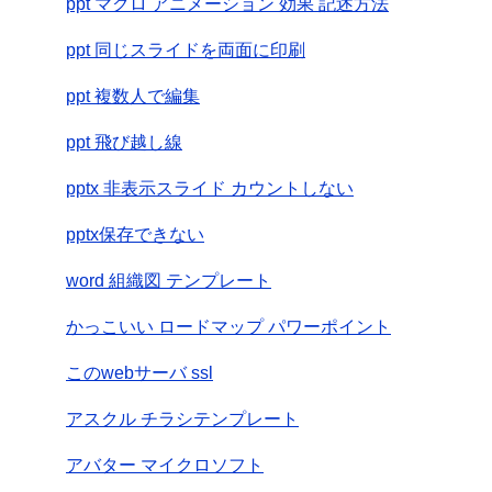
ppt マクロ アニメーション 効果 記述方法
ppt 同じスライドを両面に印刷
ppt 複数人で編集
ppt 飛び越し線
pptx 非表示スライド カウントしない
pptx保存できない
word 組織図 テンプレート
かっこいい ロードマップ パワーポイント
このwebサーバ ssl
アスクル チラシテンプレート
アバター マイクロソフト