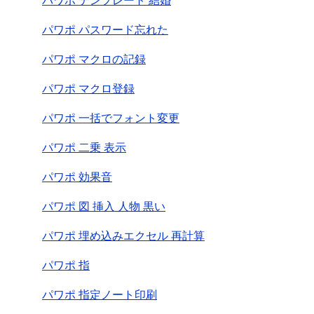
パワポ テンプレート 結婚
パワポ パスワード忘れた
パワポ マクロの記録
パワポ マクロ登録
パワポ 一括でフォント変更
パワポ 二乗 表示
パワポ 効果音
パワポ 図 挿入 人物 黒い
パワポ 埋め込みエクセル 再計算
パワポ 指
パワポ 指定ノート印刷