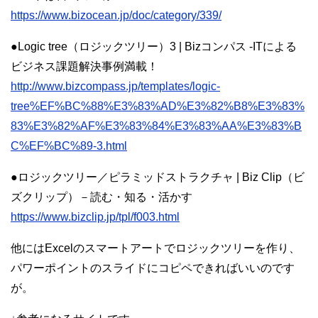
https://www.bizocean.jp/doc/category/339/
●Logic tree（ロジックツリー）3 | Bizコンパス -ITによる
ビジネス課題解決事例満載！
http://www.bizcompass.jp/templates/logic-
tree%EF%BC%88%E3%83%AD%E3%82%B8%E3%83%
83%E3%82%AF%E3%83%84%E3%83%AA%E3%83%B
C%EF%BC%89-3.html
●ロジックツリー／ピラミッドストラクチャ | Biz Clip（ビ
ズクリップ）－読む・知る・活かす
https://www.bizclip.jp/tpl/f003.html
他にはExcelのスマートアートでロジックツリーを作り、
パワーポイントのスライドにコピペできればいいのです
が。