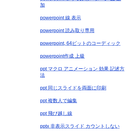
加
powerpoint 線 表示
powerpoint 読み取り専用
powerpoint, 64ビットのコーディック
powerpoint作成 上級
ppt マクロ アニメーション 効果 記述方
法
ppt 同じスライドを両面に印刷
ppt 複数人で編集
ppt 飛び越し線
pptx 非表示スライド カウントしない