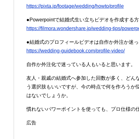
https://pixta.jp/footage/wedding/howto/profile
●Powerpointで結婚式生い立ちビデオを作成する
https://filmora.wondershare.jp/wedding-tips/powerp
●結婚式のプロフィールビデオは自作か外注か迷
https://wedding-guidebook.com/profile-video/
自作か外注化で迷っている人もいると思います。
友人・親戚の結婚式へ参加した回数が多く、どん
う選択肢もいいですが、今の時点で何を作ろうか
はないでしょうか。
慣れないパワーポイントを使っても、プロ仕様の
広告