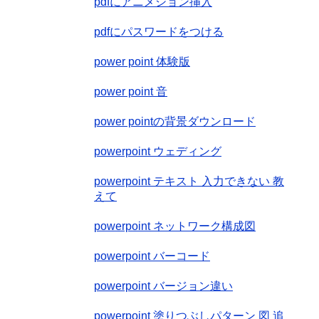
pdfにアニメション挿入
pdfにパスワードをつける
power point 体験版
power point 音
power pointの背景ダウンロード
powerpoint ウェディング
powerpoint テキスト 入力できない 教
えて
powerpoint ネットワーク構成図
powerpoint バーコード
powerpoint バージョン違い
powerpoint 塗りつぶしパターン 図 追