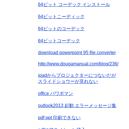
64ビット コーデック インストール
64ビットこーディック
64ビットのコーデック
64ビットコーデック
download powerpoint 95 file converter
http://www.dougamanual.com/blog/236/
ipadからプロジェクターにつないだが
スライドショウーが見れない
office パワポマン
outlook2013 起動 エラーメッセージ集
pdf ppt 印刷できない