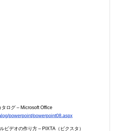
– Microsoft Office
atalog/powerpoint/powerpoint08.aspx
デオの作り方 – PIXTA（ピクスタ）