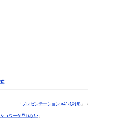
婚式
「
プレゼンテーション a41枚雛形
」
ドショウーが見れない
」