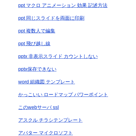
ppt マクロ アニメーション 効果 記述方法
ppt 同じスライドを両面に印刷
ppt 複数人で編集
ppt 飛び越し線
pptx 非表示スライド カウントしない
pptx保存できない
word 組織図 テンプレート
かっこいい ロードマップ パワーポイント
このwebサーバ ssl
アスクル チラシテンプレート
アバター マイクロソフト